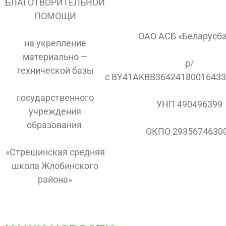
БЛАГОТВОРИТЕЛЬНОЙ
ПОМОЩИ
ОАО АСБ «Беларусб
на укрепление
материально —
р/
технической базы
с BY41AKBB3642418001643
государственного
УНП 490496399
учреждения
образования
ОКПО 2935674630
«Стрешинская средняя
школа Жлобинского
района»