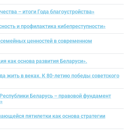
ества – итоги Года благоустройства»
ность и профилактика кибепреступности»
 семейных ценностей в современном
я как основа развития Беларуси».
а жить в веках. К 80-летию победы советского
Республики Беларусь – правовой фундамент
»
ающейся пятилетки как основа стратегии