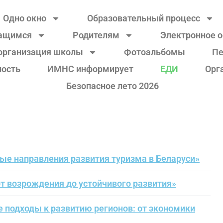
Одно окно
Образовательный процесс
ащимся
Родителям
Электронное 
организация школы
Фотоальбомы
Пе
ность
ИМНС информирует
ЕДИ
Орг
Безопасное лето 2026
ые направления развития туризма в Беларуси»
т возрождения до устойчивого развития»
подходы к развитию регионов: от экономики